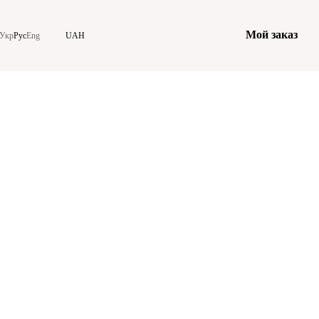
Мой заказ
Укр
Рус
Eng
UAH