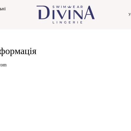
ьні
У
нформація
.com