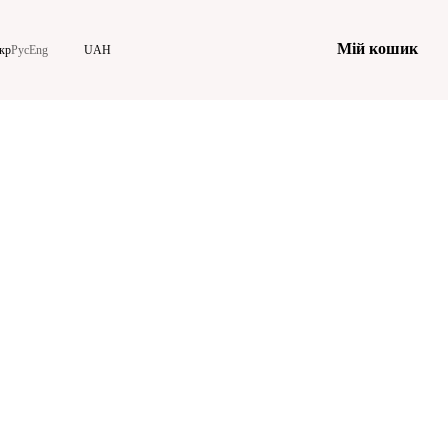
Мій кошик
кр
Рус
Eng
UAH