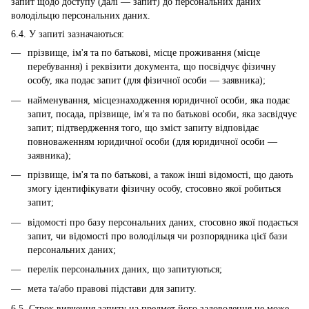
запит щодо доступу (далі — запит) до персональних даних
володільцю персональних даних.
6.4. У запиті зазначаються:
прізвище, ім'я та по батькові, місце проживання (місце
перебування) і реквізити документа, що посвідчує фізичну
особу, яка подає запит (для фізичної особи — заявника);
найменування, місцезнаходження юридичної особи, яка подає
запит, посада, прізвище, ім'я та по батькові особи, яка засвідчує
запит; підтвердження того, що зміст запиту відповідає
повноваженням юридичної особи (для юридичної особи —
заявника);
прізвище, ім'я та по батькові, а також інші відомості, що дають
змогу ідентифікувати фізичну особу, стосовно якої робиться
запит;
відомості про базу персональних даних, стосовно якої подається
запит, чи відомості про володільця чи розпорядника цієї бази
персональних даних;
перелік персональних даних, що запитуються;
мета та/або правові підстави для запиту.
6.5. Строк вивчення запиту на предмет його задоволення не може