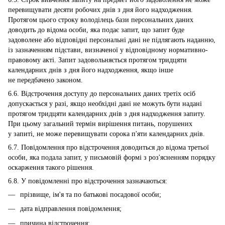
перевищувати десяти робочих днів з дня його надходження.
Протягом цього строку володілець бази персональних даних
доводить до відома особи, яка подає запит, що запит буде
задоволене або відповідні персональні дані не підлягають наданню,
із зазначенням підстави, визначеної у відповідному нормативно-
правовому акті. Запит задовольняється протягом тридцяти
календарних днів з дня його надходження, якщо інше
не передбачено законом.
6.6. Відстрочення доступу до персональних даних третіх осіб
допускається у разі, якщо необхідні дані не можуть бути надані
протягом тридцяти календарних днів з дня надходження запиту.
При цьому загальний термін вирішення питань, порушених
у запиті, не може перевищувати сорока п'яти календарних днів.
6.7. Повідомлення про відстрочення доводиться до відома третьої
особи, яка подала запит, у письмовій формі з роз'ясненням порядку
оскарження такого рішення.
6.8. У повідомленні про відстрочення зазначаються:
прізвище, ім'я та по батькові посадової особи;
дата відправлення повідомлення;
причина відстрочення;