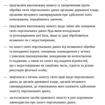
пред'являти вмотивовану вимогу із запереченням проти
обробки своїх персональних даних органами державної влади,
органами місцевого самоврядування при здійсненні їхніх
повноважень, передбачених законом;
пред'являти вмотивовану вимогу щодо зміни або знищення
своїх персональних даних будь-яким володільцем
та розпорядником цієї бази, якщо ці дані обробляються
незаконно чи є недостовірними;
на захист своїх персональних даних від незаконної обробки
та випадкової втрати, знищення, пошкодження у зв'язку
з умисним приховуванням, ненаданням чи несвоєчасним
їх наданням, а також на захист від надання відомостей,
що є недостовірними чи ганьблять честь, гідність та ділову
репутацію фізичної особи;
звертатися з питань захисту своїх прав щодо персональних
даних до органів державної влади, органів місцевого
самоврядування, до повноважень яких належить здійснення
захисту персональних даних;
застосовувати засоби правового захисту в разі порушення
законодавства про захист персональних даних.