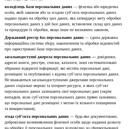
володілець бази персональних даних
— фізична або юридична
особа, якій законом або за згодою суб’єкта персональних даних
надано право на обробку цих даних, яка затверджує мету обробки
персональних даних у цій базі даних, встановлює склад цих даних
та процедури їх обробки, якщо інше не визначено законом;
Державний реєстр баз персональних даних
— єдина державна
інформаційна система збору, накопичення та обробки відомостей
про зареєстровані бази персональних даних;
загальнодоступні джерела персональних даних —
довідники,
адресні книги, реєстри, списки, каталоги, інші систематизовані
збірники відкритої інформації, які містять персональні дані,
розміщені та опубліковані з відома суб’єкта персональних даних.
Не вважаються загальнодоступними джерелами персональних
даних соціальні мережі та інтернет-ресурси, в яких суб’єкт
персональних даних залишають свої персональні дані (окрім
випадків, коли суб’єктом персональних даних прямо зазначено,
що персональні дані розміщені з метою їх вільного поширення
та використання);
згода суб’єкта персональних даних
— будь-яке документоване,
добровільне волевиявлення фізичної особи щодо надання дозволу
на обробку її персональних даних відповідно до сформульованої