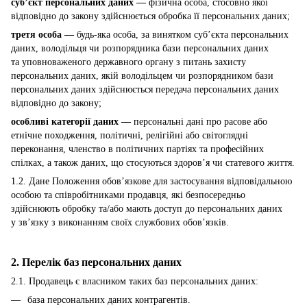
суб’єкт персональних даних —
фізична особа, стосовно якої
відповідно до закону здійснюється обробка її персональних даних;
третя особа —
будь-яка особа, за винятком суб’єкта персональних
даних, володільця чи розпорядника бази персональних даних
та уповноваженого державного органу з питань захисту
персональних даних, якій володільцем чи розпорядником бази
персональних даних здійснюється передача персональних даних
відповідно до закону;
особливі категорії даних —
персональні дані про расове або
етнічне походження, політичні, релігійні або світоглядні
переконання, членство в політичних партіях та професійних
спілках, а також даних, що стосуються здоров’я чи статевого життя.
1.2. Дане Положення обов’язкове для застосування відповідальною
особою та співробітниками продавця, які безпосередньо
здійснюють обробку та/або мають доступ до персональних даних
у зв’язку з виконанням своїх службових обов’язків.
2. Перелік баз персональних даних
2.1. Продавець є власником таких баз персональних даних:
база персональних даних контрагентів.