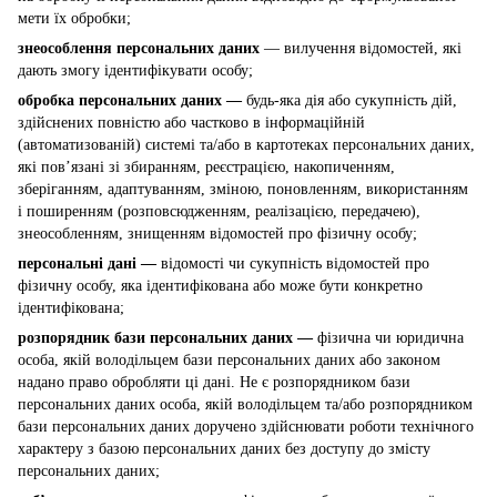
мети їх обробки;
знеособлення персональних даних
— вилучення відомостей, які
дають змогу ідентифікувати особу;
обробка персональних даних —
будь-яка дія або сукупність дій,
здійснених повністю або частково в інформаційній
(автоматизованій) системі та/або в картотеках персональних даних,
які пов’язані зі збиранням, реєстрацією, накопиченням,
зберіганням, адаптуванням, зміною, поновленням, використанням
і поширенням (розповсюдженням, реалізацією, передачею),
знеособленням, знищенням відомостей про фізичну особу;
персональні дані —
відомості чи сукупність відомостей про
фізичну особу, яка ідентифікована або може бути конкретно
ідентифікована;
розпорядник бази персональних даних —
фізична чи юридична
особа, якій володільцем бази персональних даних або законом
надано право обробляти ці дані. Не є розпорядником бази
персональних даних особа, якій володільцем та/або розпорядником
бази персональних даних доручено здійснювати роботи технічного
характеру з базою персональних даних без доступу до змісту
персональних даних;