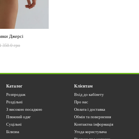
авки Джерсі
1 350.0 грн
Каталог
Клієнтам
Розпродаж
Вхід до кабінету
Роздільні
Про нас
З високою посадкою
Оплата і доставка
Пляжний одяг
Обмін та повернення
Суцільні
Контактна інформація
Білизна
Угода користувача