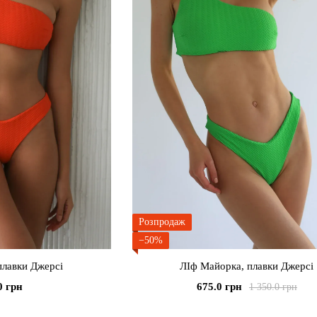
Розпродаж
−50%
плавки Джерсі
ЛІф Майорка, плавки Джерсі
0 грн
675.0 грн
1 350.0 грн