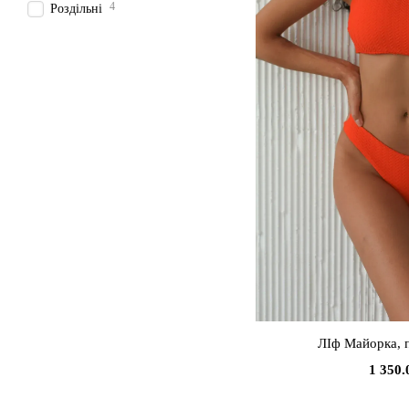
4
Роздільні
ЛІф Майорка, 
1 350.