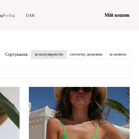
Мій кошик
кр
Рус
Eng
UAH
за популярністю
спочатку дешевше
за назвою
Сортування: