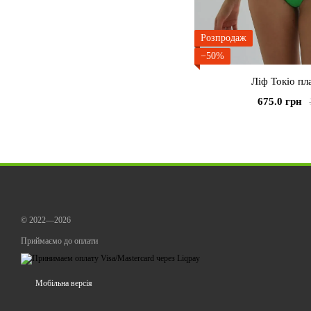
Розпродаж
−50%
Ліф Токіо пл
675.0 грн
© 2022—2026
Приймаємо до оплати
Мобільна версія