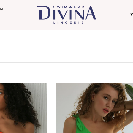
ьні
У