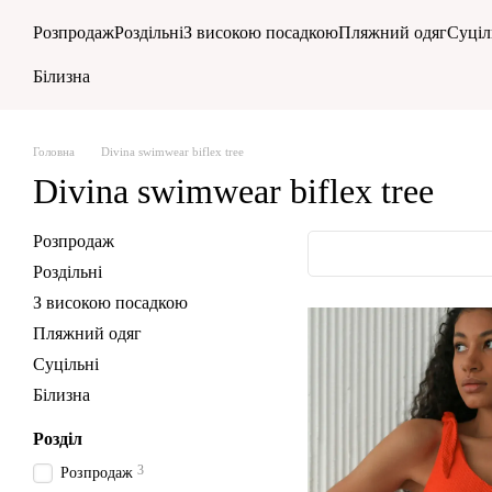
Перейти до основного контенту
Розпродаж
Роздільні
З високою посадкою
Пляжний одяг
Суціл
Білизна
Головна
Divina swimwear biflex tree
Divina swimwear biflex tree
Розпродаж
Роздільні
З високою посадкою
Пляжний одяг
Суцільні
Білизна
Розділ
3
Розпродаж