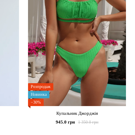
Розпродаж
Новинка
−30%
Купальник Джорджія
945.0 грн
1 350.0 грн