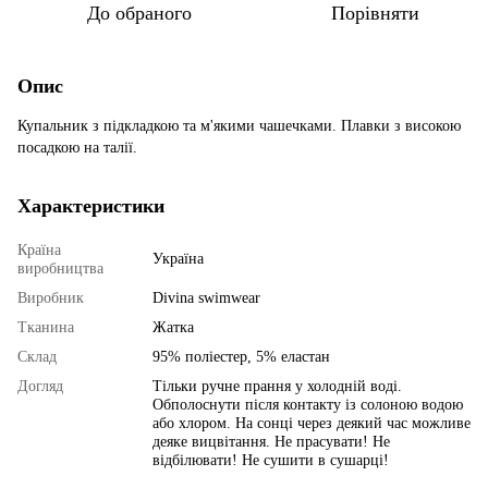
До обраного
Порівняти
Опис
Купальник з підкладкою та м'якими чашечками. Плавки з високою
посадкою на талії.
Характеристики
Країна
Україна
виробництва
Виробник
Divina swimwear
Тканина
Жатка
Склад
95% поліестер, 5% еластан
Догляд
Тільки ручне прання у холодній воді.
Обполоснути після контакту із солоною водою
або хлором. На сонці через деякий час можливе
деяке вицвітання. Не прасувати! Не
відбілювати! Не сушити в сушарці!