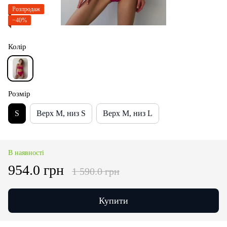
Розпродаж
−40%
Колір
Розмір
S
Верх M, низ S
Верх M, низ L
В наявності
954.0 грн
1 590.0 грн
Купити