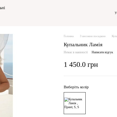
ьні
У
Головна
З високою посадкою
Куп
Купальник Ламія
Немає в наявності
Написати відгук
1 450.0 грн
Виберіть колір