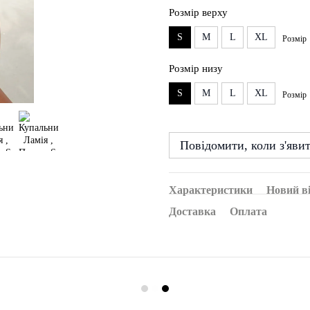
Розмір верху
S
M
L
XL
Розмір
Розмір низу
S
M
L
XL
Розмір
Повідомити, коли з'яви
Характеристики
Новий в
Доставка
Оплата