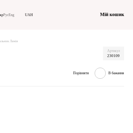
Мій кошик
кр
Рус
Eng
UAH
альник Ламія
Артикул
230109
Порівняти
В бажання