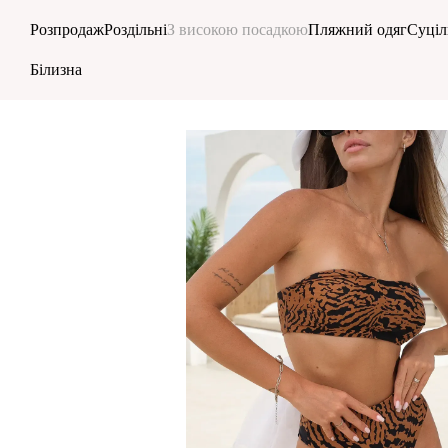
Перейти до основного контенту
Розпродаж
Роздільні
З високою посадкою
Пляжний одяг
Суціл
Білизна