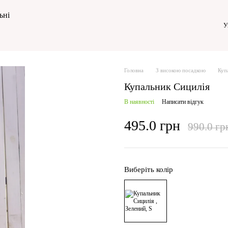
ьні
У
Головна
З високою посадкою
Куп
Купальник Сицилія
В наявності
Написати відгук
495.0 грн
990.0 гр
Виберіть колір