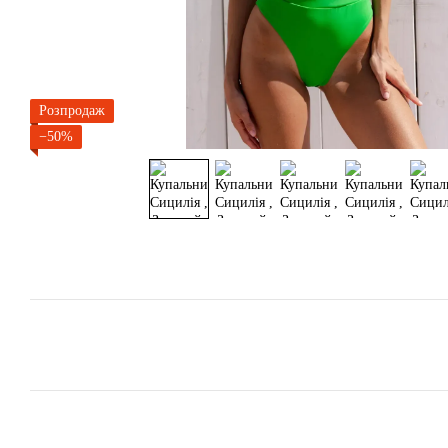
Розпродаж
−50%