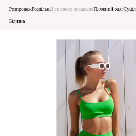
Перейти до основного контенту
Розпродаж
Роздільні
З високою посадкою
Пляжний одяг
Суціл
Білизна