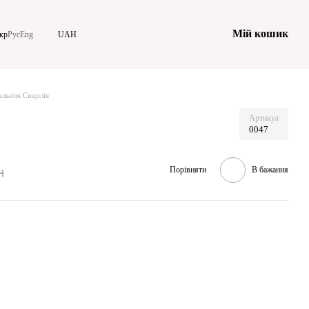
Мій кошик
кр
Рус
Eng
UAH
альник Сицилія
Артикул
0047
н
Порівняти
В бажання