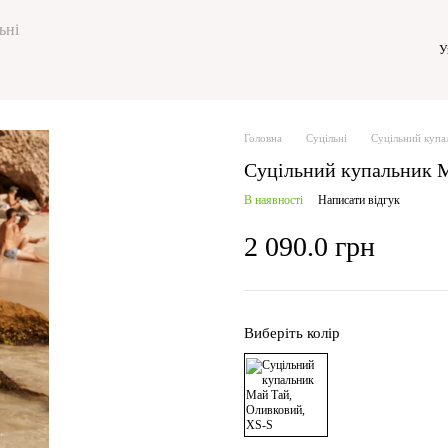
ьні
У
Головна
Суцільні
Суцільний купа
Суцільний купальник 
В наявності
Написати відгук
2 090.0 грн
Виберіть колір