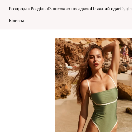
Перейти до основного контенту
Розпродаж
Роздільні
З високою посадкою
Пляжний одяг
Суціл
Білизна