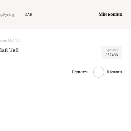
Мій кошик
кр
Рус
Eng
UAH
льник Май Тай
Май Тай
Артикул
857488
Порівняти
В бажання