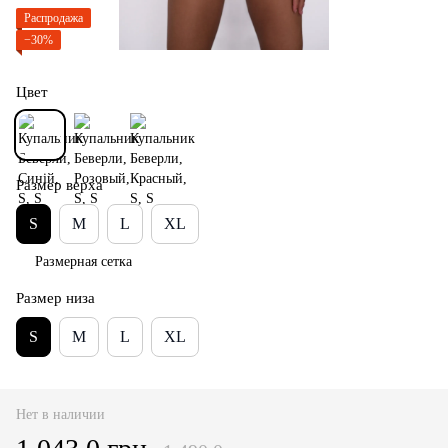
Распродажа
−30%
Цвет
Размер верха
S
M
L
XL
Размерная сетка
Размер низа
S
M
L
XL
Нет в наличии