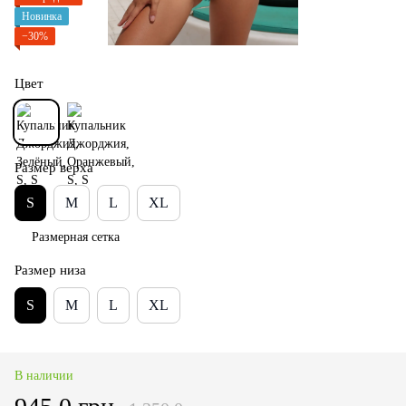
Новинка
−30%
Цвет
Размер верха
S
M
L
XL
Размерная сетка
Размер низа
S
M
L
XL
В наличии