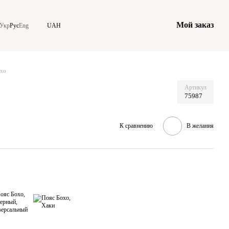
Мой заказ
Укр
Рус
Eng
UAH
охо
Артикул
75987
К сравнению
В желания