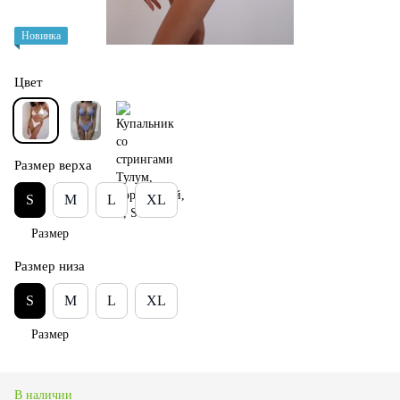
Новинка
Цвет
Размер верха
S
M
L
XL
Размер
Размер низа
S
M
L
XL
Размер
В наличии