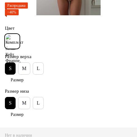
Распродажа
−40%
Цвет
Размер верха
S
M
L
Размер
Размер низа
S
M
L
Размер
Нет в наличии