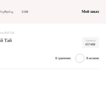
Мой заказ
Укр
Рус
Eng
UAH
ник Май Тай
й Тай
Артикул
657488
К сравнению
В желания