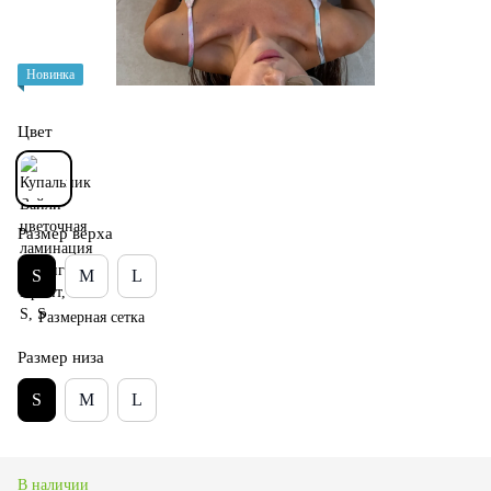
Новинка
Цвет
Размер верха
S
M
L
Размерная сетка
Размер низа
S
M
L
В наличии