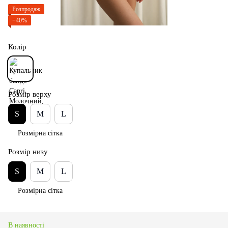
Розпродаж
−40%
Колір
Розмір верху
S
M
L
Розмірна сітка
Розмір низу
S
M
L
Розмірна сітка
В наявності