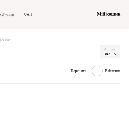
Мій кошик
кр
Рус
Eng
UAH
рсі тигр
Артикул
382115
Порівняти
В бажання