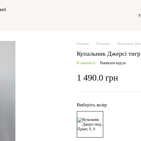
ьні
У
Головна
Роздільні
Купальник Дже
Купальник Джерсі тигр
В наявності
Написати відгук
1 490.0 грн
Виберіть колір