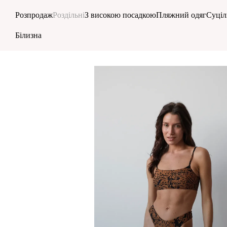
Перейти до основного контенту
Розпродаж
Роздільні
З високою посадкою
Пляжний одяг
Суціл
Білизна