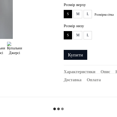
Розмір верху
S
M
L
Розмірна сітка
Розмір низу
S
M
L
Купити
Характеристики
Опис
Доставка
Оплата