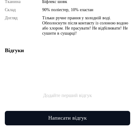
Тканина
Біфлекс шовк
Склад
90% поліестер, 10% еластан
Догляд
Тільки ручне прання у холодній воді.
Обполоснути після контакту із солоною водою
або хлором. Не прасувати! Не відбілювати! Не
сушити в сушарці!
Відгуки
Додайте перший відгук
Написати відгук