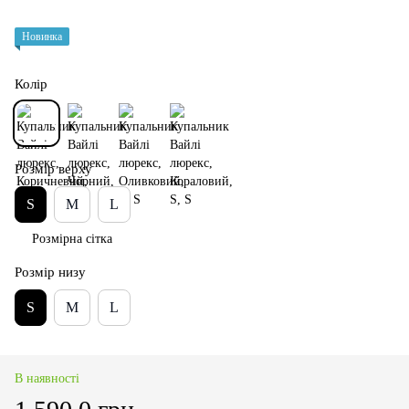
Новинка
Колір
Розмір верху
S
M
L
Розмірна сітка
Розмір низу
S
M
L
В наявності