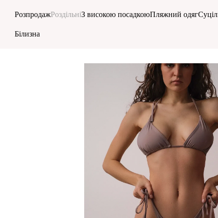
Перейти до основного контенту
Розпродаж
Роздільні
З високою посадкою
Пляжний одяг
Суціл
Білизна