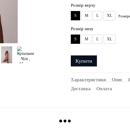
Розмір верху
S
M
L
XL
Розмірн
Розмір низу
S
M
L
XL
Купити
Характеристики
Опис
Доставка
Оплата