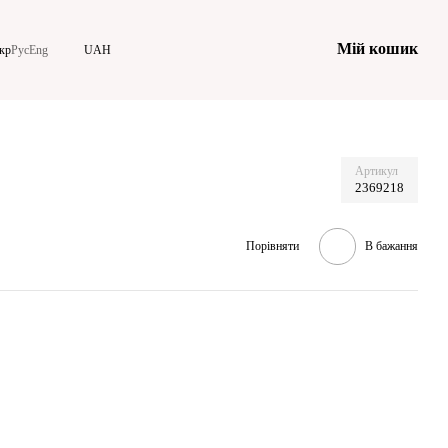
Мій кошик
кр
Рус
Eng
UAH
Артикул
2369218
Порівняти
В бажання