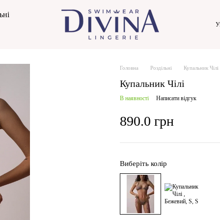
ьні
У
Головна
Роздільні
Купальник Чілі
Купальник Чілі
В наявності
Написати відгук
890.0 грн
Виберіть колір